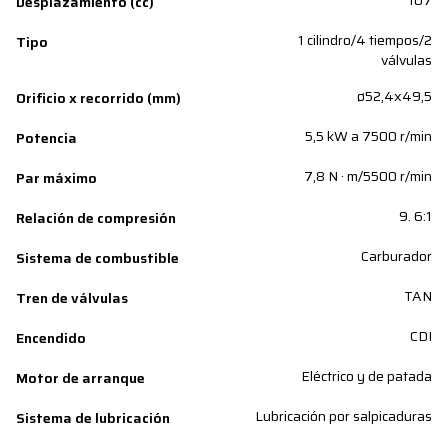
107
Desplazamiento (cc)
1 cilindro/4 tiempos/2
Tipo
válvulas
ø52,4x49,5
Orificio x recorrido (mm)
5,5 kW a 7500 r/min
Potencia
7,8 N · m/5500 r/min
Par máximo
9. 6:1
Relación de compresión
Carburador
Sistema de combustible
TAN
Tren de válvulas
CDI
Encendido
Eléctrico y de patada
Motor de arranque
Lubricación por salpicaduras
Sistema de lubricación