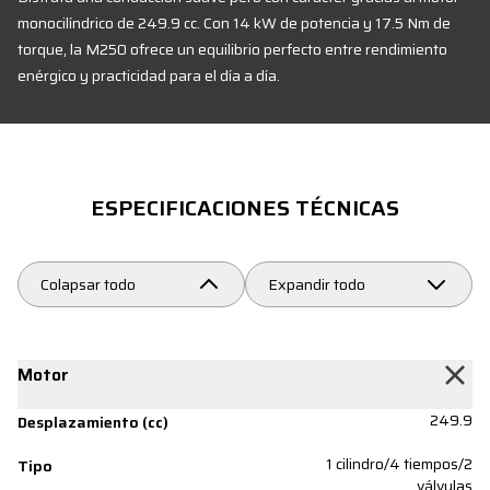
monocilíndrico de 249.9 cc. Con 14 kW de potencia y 17.5 Nm de
torque, la M250 ofrece un equilibrio perfecto entre rendimiento
enérgico y practicidad para el día a día.
ESPECIFICACIONES TÉCNICAS
Colapsar todo
Expandir todo
Motor
249.9
Desplazamiento (cc)
1 cilindro/4 tiempos/2
Tipo
válvulas