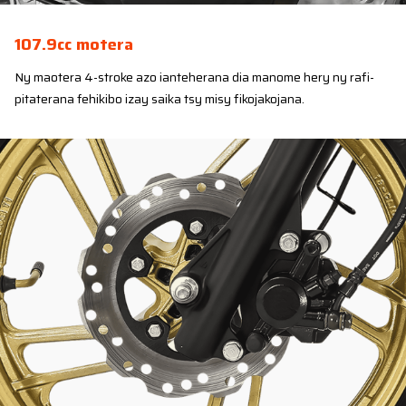
107.9cc motera
Ny maotera 4-stroke azo ianteherana dia manome hery ny rafi-
pitaterana fehikibo izay saika tsy misy fikojakojana.