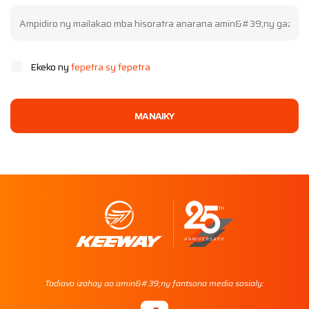
Ekeko ny
fepetra sy fepetra
MANAIKY
Tadiavo izahay ao amin&#39;ny fantsona media sosialy: