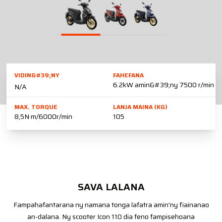
VIDIN&#39;NY
FAHEFANA
6.2kW amin&#39;ny 7500 r/min
N/A
MAX. TORQUE
LANJA MAINA (KG)
8,5N·m/6000r/min
105
SAVA LALANA
Fampahafantarana ny namana tonga lafatra amin'ny fiainanao
an-dalana. Ny scooter Icon 110 dia feno fampisehoana