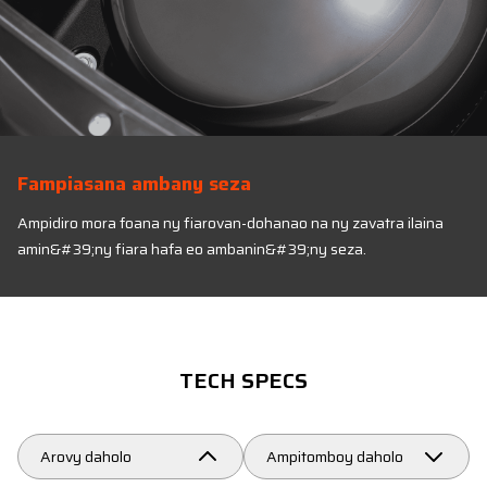
Fampiasana ambany seza
Ampidiro mora foana ny fiarovan-dohanao na ny zavatra ilaina
amin&#39;ny fiara hafa eo ambanin&#39;ny seza.
TECH SPECS
Arovy daholo
Ampitomboy daholo