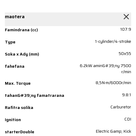
maotera
107.9
Famindrana (cc)
1-cylinder/4-stroke
Type
50x55
Soka x Ady (mm)
6.2kW amin&#39;ny 7500
fahefana
r/min
8,5N·m/6000r/min
Max. Torque
9.8:1
tahan&#39;ny famatrarana
Carburetor
Rafitra solika
CDI
Ignition
Electric &amp; Kick
starterDouble