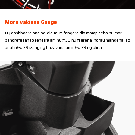
Mora vakiana Gauge
Ny dashboard analog-digital mifangaro dia mampiseho ny mari-
pandrefesanao rehetra amin&#39;ny fijerena indray mandeha, ao
anatin&#39;izany ny hazavana amin&#39;ny alina.