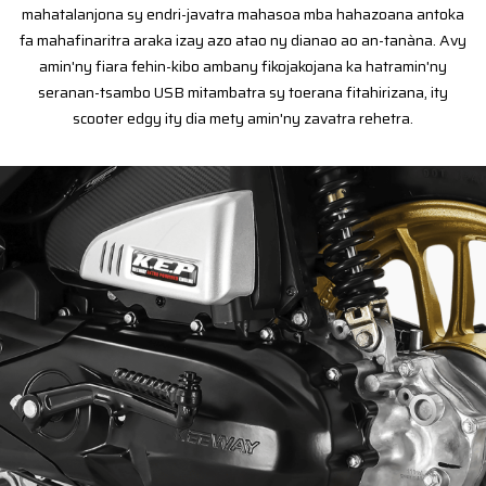
mahatalanjona sy endri-javatra mahasoa mba hahazoana antoka
fa mahafinaritra araka izay azo atao ny dianao ao an-tanàna. Avy
amin'ny fiara fehin-kibo ambany fikojakojana ka hatramin'ny
seranan-tsambo USB mitambatra sy toerana fitahirizana, ity
scooter edgy ity dia mety amin'ny zavatra rehetra.