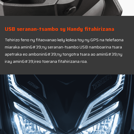
USB seranan-tsambo sy Handy fitahirizana
Tehirizo feno ny fitaovanao kely kokoa toy ny GPS na telefaona
miaraka amin&#39;ny seranan-tsambo USB namboarina tsara
apetraka eo ambonin&#39;ny tongotra tsara ao amin&#39;ny
iray amin&#39;ireo toerana fitahirizana roa.