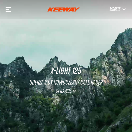
MODELE
X-LIGHT 125
Uderzający nowoczesny Cafe Racer
Sprawdź >>