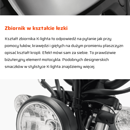
Zbiornik w kształcie łezki
Kształt zbiornika K-lighta to odpowiedź na pytanie jak przy
pomocy łuków, krawędzi i giętych na dużym promieniu płaszczyzn
opisać kształt kropli. Efekt mówi sam za siebie. To prawdziwie
biżuteryjny element motocykla. Podobnych designerskich
smaczków w stylistyce K-lighta znajdziemy więcej.