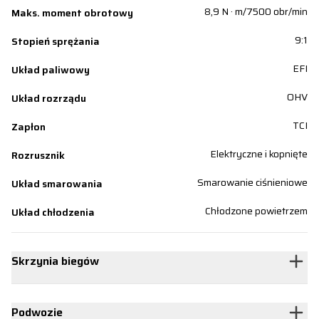
8,9 N · m/7500 obr/min
Maks. moment obrotowy
9:1
Stopień sprężania
EFI
Układ paliwowy
OHV
Układ rozrządu
TCI
Zapłon
Elektryczne i kopnięte
Rozrusznik
Smarowanie ciśnieniowe
Układ smarowania
Chłodzone powietrzem
Układ chłodzenia
Skrzynia biegów
Podwozie