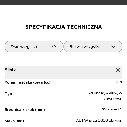
SPECYFIKACJA TECHNICZNA
Zwiń wszystko
Rozwiń wszystkie
Silnik
124
Pojemność skokowa (cc)
1-cylinder/4-suw/2-
Typ
zaworowy
ø56.5×49,5
Średnica x skok (mm)
7,8 kW przy 9000 obr/min
Maks. moc