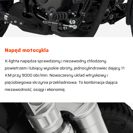
Napęd motocykla
K-lighta napędza sprawdzony i niezawodny chłodzony
powietrzem i lubiący wysokie obroty, jednocylindrowiec dający 11
KM przy 9000 obr/min. Nowoczesny układ wtryskowy i
pięciobiegowa skrzynia przekładniowa. To kombinacja dająca
niezawodność, osiągi i ekonomię.