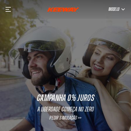
MODELO
CAMPANHA 0% JUROS
A Liberdade começa no Zero
PEDIR SIMULAÇÃO >>