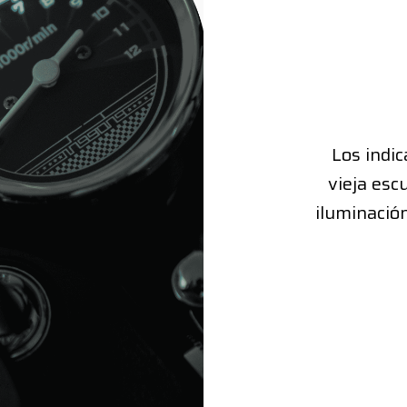
Los indi
vieja esc
iluminació