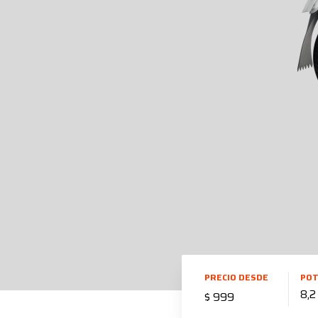
PRECIO DESDE
POT
8,2
$ 999