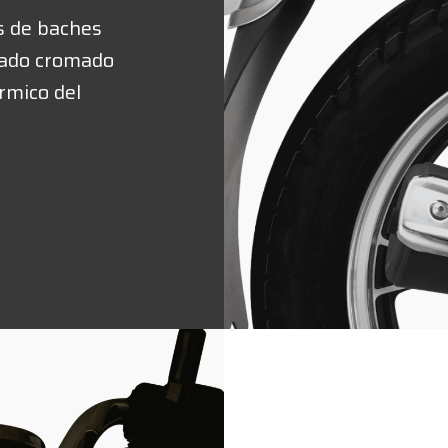
as de baches
bado cromado
rmico del