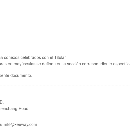
ica conexos celebrados con el Titular
bras en mayúsculas se definen en la sección correspondiente específi
esente documento.
D.
 Shenchang Road
r:
mkt@keeway.com