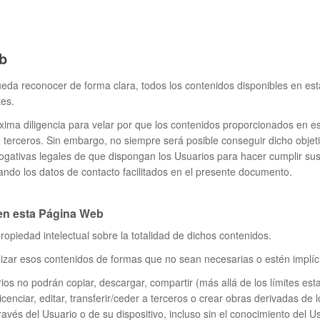
b
pueda reconocer de forma clara, todos los contenidos disponibles en es
tes.
xima diligencia para velar por que los contenidos proporcionados en e
e terceros. Sin embargo, no siempre será posible conseguir dicho objeti
rrogativas legales de que dispongan los Usuarios para hacer cumplir s
ando los datos de contacto facilitados en el presente documento.
 en esta Página Web
ropiedad intelectual sobre la totalidad de dichos contenidos.
lizar esos contenidos de formas que no sean necesarias o estén implíc
arios no podrán copiar, descargar, compartir (más allá de los límites est
blicenciar, editar, transferir/ceder a terceros o crear obras derivadas d
ravés del Usuario o de su dispositivo, incluso sin el conocimiento del U