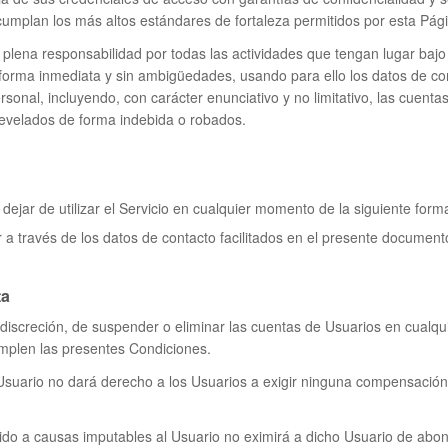
mplan los más altos estándares de fortaleza permitidos por esta Pág
r plena responsabilidad por todas las actividades que tengan lugar baj
 forma inmediata y sin ambigüedades, usando para ello los datos de c
onal, incluyendo, con carácter enunciativo y no limitativo, las cuenta
revelados de forma indebida o robados.
ejar de utilizar el Servicio en cualquier momento de la siguiente form
 a través de los datos de contacto facilitados en el presente document
ta
a discreción, de suspender o eliminar las cuentas de Usuarios en cualqu
umplen las presentes Condiciones.
Usuario no dará derecho a los Usuarios a exigir ninguna compensación,
do a causas imputables al Usuario no eximirá a dicho Usuario de abona