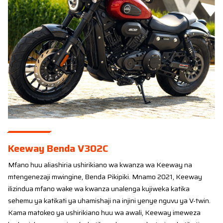
Keeway Benda V302C
Mfano huu aliashiria ushirikiano wa kwanza wa Keeway na
mtengenezaji mwingine, Benda Pikipiki. Mnamo 2021, Keeway
ilizindua mfano wake wa kwanza unalenga kujiweka katika
sehemu ya katikati ya uhamishaji na injini yenye nguvu ya V-twin.
Kama matokeo ya ushirikiano huu wa awali, Keeway imeweza