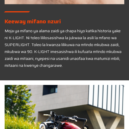
Keeway mifano nzuri
Moja ya mifano ya alama zaidi ya chapa hiyo katika historia yake
ni K-LIGHT. Ni toleo lililosasishwa la jukwaa la asili la mfano wa
SUPERLIGHT. Toleo la kwanza lilikuwa na mtindo mkubwa zaidi,
mkubwa wa 90. K-LIGHT imesasishwa ili kufuata mtindo mkubwa
zaidi wa mitaani, nyepesi na usanidi unaofaa kwa matumizi mbili,
mitaani na kwenye changarawe.