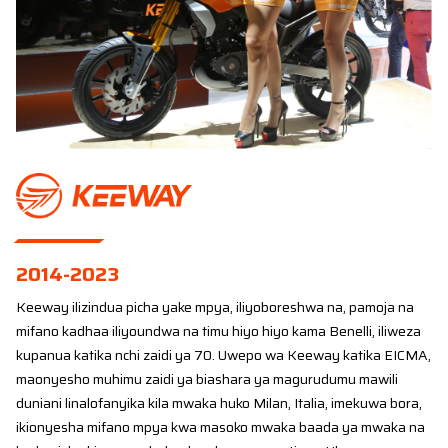
2014-2023
Keeway ilizindua picha yake mpya, iliyoboreshwa na, pamoja na
mifano kadhaa iliyoundwa na timu hiyo hiyo kama Benelli, iliweza
kupanua katika nchi zaidi ya 70. Uwepo wa Keeway katika EICMA,
maonyesho muhimu zaidi ya biashara ya magurudumu mawili
duniani linalofanyika kila mwaka huko Milan, Italia, imekuwa bora,
ikionyesha mifano mpya kwa masoko mwaka baada ya mwaka na