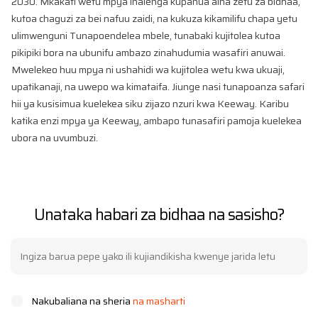
2030. Mkakati wetu mpya inalenga kupanua aina zetu za bidhaa,
kutoa chaguzi za bei nafuu zaidi, na kukuza kikamilifu chapa yetu
ulimwenguni Tunapoendelea mbele, tunabaki kujitolea kutoa
pikipiki bora na ubunifu ambazo zinahudumia wasafiri anuwai.
Mwelekeo huu mpya ni ushahidi wa kujitolea wetu kwa ukuaji,
upatikanaji, na uwepo wa kimataifa. Jiunge nasi tunapoanza safari
hii ya kusisimua kuelekea siku zijazo nzuri kwa Keeway. Karibu
katika enzi mpya ya Keeway, ambapo tunasafiri pamoja kuelekea
ubora na uvumbuzi.
Unataka habari za bidhaa na sasisho?
Nakubaliana na sheria
na masharti