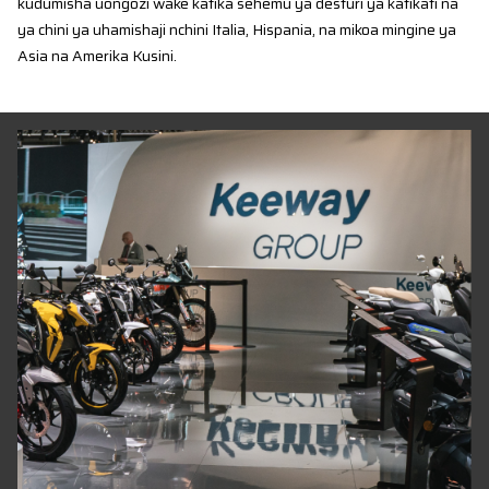
kudumisha uongozi wake katika sehemu ya desturi ya katikati na
ya chini ya uhamishaji nchini Italia, Hispania, na mikoa mingine ya
Asia na Amerika Kusini.