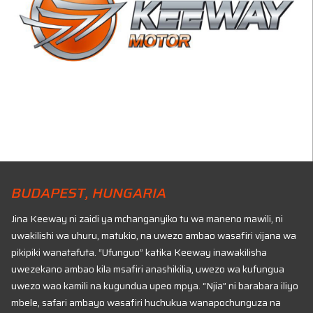
BUDAPEST, HUNGARIA
Jina Keeway ni zaidi ya mchanganyiko tu wa maneno mawili, ni
uwakilishi wa uhuru, matukio, na uwezo ambao wasafiri vijana wa
pikipiki wanatafuta. “Ufunguo” katika Keeway inawakilisha
uwezekano ambao kila msafiri anashikilia, uwezo wa kufungua
uwezo wao kamili na kugundua upeo mpya. “Njia” ni barabara iliyo
mbele, safari ambayo wasafiri huchukua wanapochunguza na