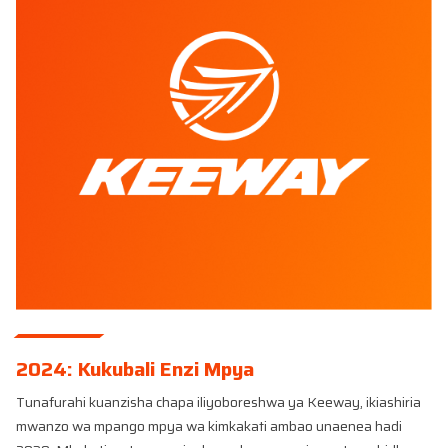
2024: Kukubali Enzi Mpya
Tunafurahi kuanzisha chapa iliyoboreshwa ya Keeway, ikiashiria
mwanzo wa mpango mpya wa kimkakati ambao unaenea hadi