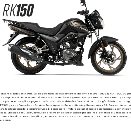
s realizadas en el País. Válida para todos los días comprendidos entre el 01/01/2026 y el 31/12/2026, par
 Dicha promoción no es acumulable con otras promociones vigentes. Ejemplo: Una compra de $1000 y se paga en
. La promoción no aplica a pagos a través de billeteras virtuales (excepto Modo), mPos y/o plataformas de pag
 (“PDSA”) y es un Proveedor de Servicios Tecnológicos de Banco de Galicia y Buenos Aires S.A. Sólo podrán part
para la adquisición del producto/servicio. El Banco podrá limitar o excluir el acceso a promociones y beneficio
lidad. En caso de anulación, devolución o reversión de la transacción que originó el beneficio, el Banco podrá 
s futuros. Ofrecido por Banco de Galicia y Buenos Aires S.A. CUIT: 30-50000173-5, Tte. J.D. Perón 430 (C1038A
VA: 0,00%.