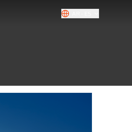
AR
ES