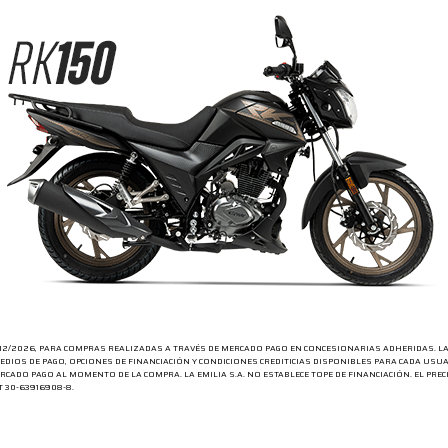
1/12/2026, PARA COMPRAS REALIZADAS A TRAVÉS DE MERCADO PAGO EN CONCESIONARIAS ADHERIDAS. L
EDIOS DE PAGO, OPCIONES DE FINANCIACIÓN Y CONDICIONES CREDITICIAS DISPONIBLES PARA CADA US
CADO PAGO AL MOMENTO DE LA COMPRA. LA EMILIA S.A. NO ESTABLECE TOPE DE FINANCIACIÓN. EL PREC
T 30-63916908-8.