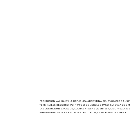
PROMOCIÓN VÁLIDA EN LA REPÚBLICA ARGENTINA DEL 01/04/2026 AL 3
TERMINALES DE COBRO (POINT/POS) DE MERCADO PAGO, SUJETA A LOS M
LAS CONDICIONES, PLAZOS, CUOTAS Y TASAS VIGENTES QUE OFREZCA MER
ADMINISTRATIVOS. LA EMILIA S.A., RAULET 55, CABA, BUENOS AIRES. CUI