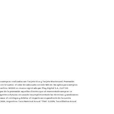
a compras realizadas con Tarjeta Visa y Tarjeta Mastercard. Promoción
 12 cuotas: el valor de cada cuota será de $83.33. No aplica para compras
o online. MODO es marca registrada por Play Digital S.A., CUIT 30-
icipar de la promoción aquellos clientes que al momento de comprar se
s vigentes o futuros en caso de incumplimiento de los términos y condiciones
revocar el reintegro y debitar el importe correspondiente de la cuenta
AI), CABA, Argentina. Tasa Nominal Anual “TNA”: 0,00%, Tasa Efectiva Anual