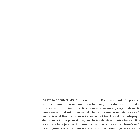
CARTERA DE CONSUMO. Promoción de hasta 12 cuotas sin interés, para compra
valida únicamente en los comercios adheridos y en productos seleccionados.
realizadas con tarjetas de Crédito Business, Visa Rural y Tarjetas de Débito
71682943-6, con domicilio en Av. del Libertador 7208, Torre I, Piso 3, CABA
encuentren al día con sus productos. Banco Galicia solo es el medio de pago 
de los productos y/o promociones, o conductas abusivas o contrarias a su fina
acreditada, la tarjeta de crédito o compensarlo con otros saldos o beneficio
“TEA”: 0,00%, Costo Financiero Total Efectivo Anual “CFTEA”: 0,00%.“CFTEA”+I