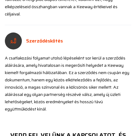
elképzeléseid összhangban vannak a Keeway értékeivel és
céljaival.
Szerződéskötés
A csatlakozási folyamat utolsó lépéseként sor kerül a szerződés
aláírására, amely hivatalosan is megerősíti helyedet a Keeway
kiemelt forgalmazói hálózatában. Ez a szerződés nem csupán egy
dokumentum, hanem egy közös elköteleződés a fejlődés, az
innováció, a magas színvonal és a kölcsönös siker mellett. Az
aláírással egy olyan partnerség részévé válsz, amely új üzleti
lehetőségeket, közös eredményeket és hosszú távú
együttműködést kínál.
VEDD FEL VELÜNK A KAPCSOLATOT, ÉS