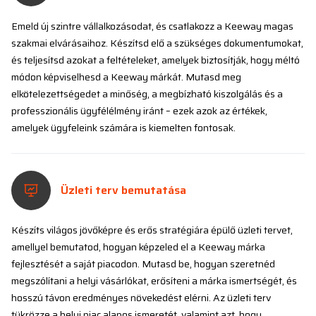
Emeld új szintre vállalkozásodat, és csatlakozz a Keeway magas
szakmai elvárásaihoz. Készítsd elő a szükséges dokumentumokat,
és teljesítsd azokat a feltételeket, amelyek biztosítják, hogy méltó
módon képviselhesd a Keeway márkát. Mutasd meg
elkötelezettségedet a minőség, a megbízható kiszolgálás és a
professzionális ügyfélélmény iránt – ezek azok az értékek,
amelyek ügyfeleink számára is kiemelten fontosak.
Üzleti terv bemutatása
Készíts világos jövőképre és erős stratégiára épülő üzleti tervet,
amellyel bemutatod, hogyan képzeled el a Keeway márka
fejlesztését a saját piacodon. Mutasd be, hogyan szeretnéd
megszólítani a helyi vásárlókat, erősíteni a márka ismertségét, és
hosszú távon eredményes növekedést elérni. Az üzleti terv
tükrözze a helyi piac alapos ismeretét, valamint azt, hogy