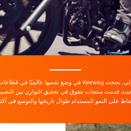
على مدار الخمسة وعشرين عامًا الأولى، نجحت Keeway في وضع 
يث قدمت منتجات تتفوق في تحقيق التوازن بين التصميم
نمو المستدام طوال تاريخها والتوسع في أكثر من 73 دولة على مستوى ا