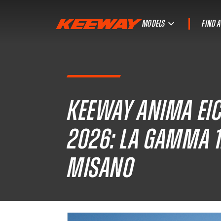
MODELS
FIND 
Keeway anima EIC
2026: la gamma 1
Misano