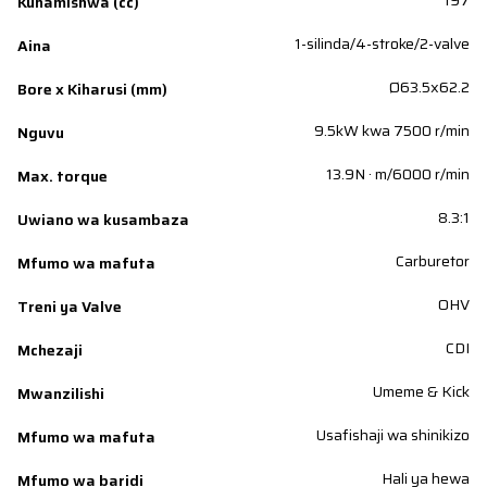
197
Kuhamishwa (cc)
1-silinda/4-stroke/2-valve
Aina
Ø63.5x62.2
Bore x Kiharusi (mm)
9.5kW kwa 7500 r/min
Nguvu
13.9N · m/6000 r/min
Max. torque
8.3:1
Uwiano wa kusambaza
Carburetor
Mfumo wa mafuta
OHV
Treni ya Valve
CDI
Mchezaji
Umeme & Kick
Mwanzilishi
Usafishaji wa shinikizo
Mfumo wa mafuta
Hali ya hewa
Mfumo wa baridi