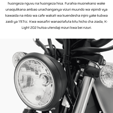
huongeza nguvu na huongeza hisa. Furahia muonekano wake
unaojulikana ambao unachanganya vizuri muundo wa vipindi vya
kawaida na mbio wa cafe wakati wa kuendesha injini yake kubwa
zaidi ya 197cc. Kwa wasafiri wanaotafuta kitu hicho cha ziada, K-
Light 202 hutoa utendaji mzuri kwa bei nzuri.