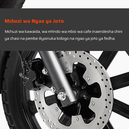
Mchuzi wa Ngao ya Joto
Mchuzi wa kawaida, wa mtindo wa mbio wa cafe inaendesha chini
ya chasi na pembe iliyoinuka kidogo na ngao ya joto ya fedha.