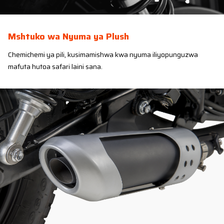
Mshtuko wa Nyuma ya Plush
Chemichemi ya pili, kusimamishwa kwa nyuma iliyopunguzwa
mafuta hutoa safari laini sana.