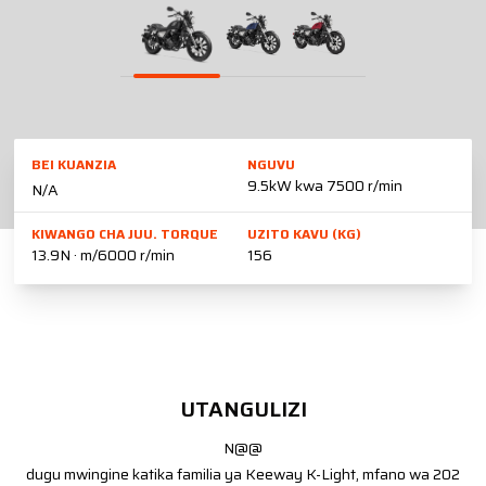
BEI KUANZIA
NGUVU
9.5kW kwa 7500 r/min
N/A
KIWANGO CHA JUU. TORQUE
UZITO KAVU (KG)
13.9N · m/6000 r/min
156
UTANGULIZI
N@@
dugu mwingine katika familia ya Keeway K-Light, mfano wa 202